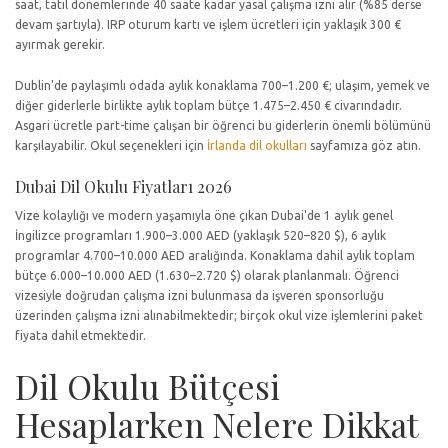
saat, tatil dönemlerinde 40 saate kadar yasal çalışma izni alır (%85 derse
devam şartıyla). IRP oturum kartı ve işlem ücretleri için yaklaşık 300 €
ayırmak gerekir.
Dublin'de paylaşımlı odada aylık konaklama 700–1.200 €; ulaşım, yemek ve
diğer giderlerle birlikte aylık toplam bütçe 1.475–2.450 € civarındadır.
Asgari ücretle part-time çalışan bir öğrenci bu giderlerin önemli bölümünü
karşılayabilir. Okul seçenekleri için
İrlanda dil okulları
sayfamıza göz atın.
Dubai Dil Okulu Fiyatları 2026
Vize kolaylığı ve modern yaşamıyla öne çıkan Dubai'de 1 aylık genel
İngilizce programları 1.900–3.000 AED (yaklaşık 520–820 $), 6 aylık
programlar 4.700–10.000 AED aralığında. Konaklama dahil aylık toplam
bütçe 6.000–10.000 AED (1.630–2.720 $) olarak planlanmalı. Öğrenci
vizesiyle doğrudan çalışma izni bulunmasa da işveren sponsorluğu
üzerinden çalışma izni alınabilmektedir; birçok okul vize işlemlerini paket
fiyata dahil etmektedir.
Dil Okulu Bütçesi
Hesaplarken Nelere Dikkat