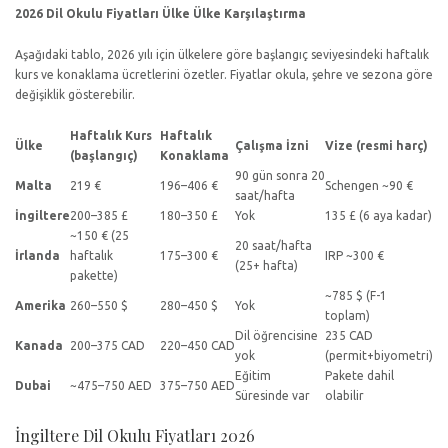
2026 Dil Okulu Fiyatları Ülke Ülke Karşılaştırma
Aşağıdaki tablo, 2026 yılı için ülkelere göre başlangıç seviyesindeki haftalık
kurs ve konaklama ücretlerini özetler. Fiyatlar okula, şehre ve sezona göre
değişiklik gösterebilir.
Haftalık Kurs
Haftalık
Ülke
Çalışma İzni
Vize (resmi harç)
(başlangıç)
Konaklama
90 gün sonra 20
Malta
219 €
196–406 €
Schengen ~90 €
saat/hafta
İngiltere
200–385 £
180–350 £
Yok
135 £ (6 aya kadar)
~150 € (25
20 saat/hafta
İrlanda
haftalık
175–300 €
IRP ~300 €
(25+ hafta)
pakette)
~785 $ (F-1
Amerika
260–550 $
280–450 $
Yok
toplam)
Dil öğrencisine
235 CAD
Kanada
200–375 CAD
220–450 CAD
yok
(permit+biyometri)
Eğitim
Pakete dahil
Dubai
~475–750 AED
375–750 AED
Süresinde var
olabilir
İngiltere Dil Okulu Fiyatları 2026