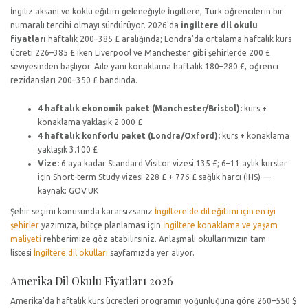
İngiliz aksanı ve köklü eğitim geleneğiyle İngiltere, Türk öğrencilerin bir
numaralı tercihi olmayı sürdürüyor. 2026'da
İngiltere dil okulu
fiyatları
haftalık 200–385 £ aralığında; Londra'da ortalama haftalık kurs
ücreti 226–385 £ iken Liverpool ve Manchester gibi şehirlerde 200 £
seviyesinden başlıyor. Aile yanı konaklama haftalık 180–280 £, öğrenci
rezidansları 200–350 £ bandında.
4 haftalık ekonomik paket (Manchester/Bristol):
kurs +
konaklama yaklaşık 2.000 £
4 haftalık konforlu paket (Londra/Oxford):
kurs + konaklama
yaklaşık 3.100 £
Vize:
6 aya kadar Standard Visitor vizesi 135 £; 6–11 aylık kurslar
için Short-term Study vizesi 228 £ + 776 £ sağlık harcı (IHS) —
kaynak: GOV.UK
Şehir seçimi konusunda kararsızsanız
İngiltere'de dil eğitimi için en iyi
şehirler
yazımıza, bütçe planlaması için
İngiltere konaklama ve yaşam
maliyeti
rehberimize göz atabilirsiniz. Anlaşmalı okullarımızın tam
listesi
İngiltere dil okulları
sayfamızda yer alıyor.
Amerika Dil Okulu Fiyatları 2026
Amerika'da haftalık kurs ücretleri programın yoğunluğuna göre 260–550 $