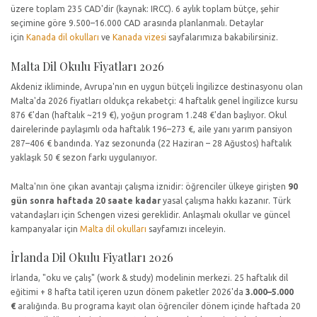
üzere toplam 235 CAD'dir (kaynak: IRCC). 6 aylık toplam bütçe, şehir
seçimine göre 9.500–16.000 CAD arasında planlanmalı. Detaylar
için
Kanada dil okulları
ve
Kanada vizesi
sayfalarımıza bakabilirsiniz.
Malta Dil Okulu Fiyatları 2026
Akdeniz ikliminde, Avrupa'nın en uygun bütçeli İngilizce destinasyonu olan
Malta'da 2026 fiyatları oldukça rekabetçi: 4 haftalık genel İngilizce kursu
876 €'dan (haftalık ~219 €), yoğun program 1.248 €'dan başlıyor. Okul
dairelerinde paylaşımlı oda haftalık 196–273 €, aile yanı yarım pansiyon
287–406 € bandında. Yaz sezonunda (22 Haziran – 28 Ağustos) haftalık
yaklaşık 50 € sezon farkı uygulanıyor.
Malta'nın öne çıkan avantajı çalışma iznidir: öğrenciler ülkeye girişten
90
gün sonra haftada 20 saate kadar
yasal çalışma hakkı kazanır. Türk
vatandaşları için Schengen vizesi gereklidir. Anlaşmalı okullar ve güncel
kampanyalar için
Malta dil okulları
sayfamızı inceleyin.
İrlanda Dil Okulu Fiyatları 2026
İrlanda, "oku ve çalış" (work & study) modelinin merkezi. 25 haftalık dil
eğitimi + 8 hafta tatil içeren uzun dönem paketler 2026'da
3.000–5.000
€
aralığında. Bu programa kayıt olan öğrenciler dönem içinde haftada 20