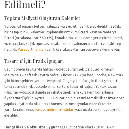
Edilmeli?
Toplam Maliyeti Oluşturan Kalemler
Yurtdışı dil eğitimi bütçesi yalnızca kurs ücretinden ibaret değildir. Sağlıklı
bir hesap için şu kalemleri toplamalısınız: kurs ücreti, kayıt ve materyal
ücreti (ortalama 150–350 €/$), konaklama, konaklama yerleştirme ücreti,
vize harçları, sağlık sigortası, uçak bileti, havalimanı transferi ve aylık cep
harçlığı.
Pasaport harçları
da ilk kez çıkacaklar için bütçeye eklenmelidir.
Tasarruf İçin Pratik İpuçları
Uzun dönem kayıtlarda haftalık ücret belirgin şekilde düşer: örneğin
Malta'da 12 haftalık kayıtta haftalık ücret 212 €'ya iner. Londra, New York
gibi birinci şehirler yerine Liverpool, Calgary, Halifax gibi ikinci şehirleri
tercih etmek yıllık bütçede binlerce Euro tasarruf sağlar. Yüksek sezon
(Haziran–Ağustos) dışında seyahat etmek hem kurs hem konaklama
fiyatlarını düşürür. Ayrıca CEO Education gibi resmi temsilcilikler üzerinden
yapılan kayıtlarda okulların dönemsel promosyonlarından ücretsiz
yararlanabilirsiniz;
burs ve indirim imkânları
yazımızda bu konuyu ayrıntılı
ele aldık.
Hangi ülke ve okul size uygun?
CEO Education olarak 20 yılı aşkın