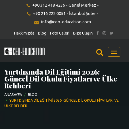
+90 312 418 4236 - Genel Merkez -
+90 216 222 0051 - İstanbul Şube -
info@ceo-education.com
Hakkımızda
Blog
Foto Galeri
Bize Ulaşın
Menu
Yurtdışında Dil Eğitimi 2026:
Güncel Dil Okulu Fiyatları ve Ülke
Rehberi
ANASAYFA
BLOG
YURTDIŞINDA DIL EĞITIMI 2026: GÜNCEL DIL OKULU FIYATLARI VE
ÜLKE REHBERI