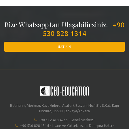
Bize Whatsapp'tan Ulaşabilirsiniz.
+90
530 828 1314
İLETIŞIM
Batıhan İş Merkezi, Kavaklıdere, Atatürk Bulvarı, No:151, 8.Kat, Kapı
No:802, 06680 Çankaya/Ankara
+90 312 418 4236 - Genel Merkez -
+90 530 828 1314 - Lisans ve Yüksek Lisans Danışma Hattı -