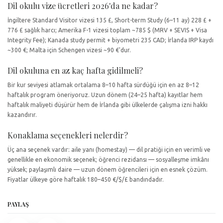
Dil okulu vize ücretleri 2026'da ne kadar?
İngiltere Standard Visitor vizesi 135 £, Short-term Study (6–11 ay) 228 £ +
776 £ sağlık harcı; Amerika F-1 vizesi toplam ~785 $ (MRV + SEVIS + Visa
Integrity Fee); Kanada study permit + biyometri 235 CAD; İrlanda IRP kaydı
~300 €; Malta için Schengen vizesi ~90 €'dur.
Dil okuluna en az kaç hafta gidilmeli?
Bir kur seviyesi atlamak ortalama 8–10 hafta sürdüğü için en az 8–12
haftalık program öneriyoruz. Uzun dönem (24–25 hafta) kayıtlar hem
haftalık maliyeti düşürür hem de İrlanda gibi ülkelerde çalışma izni hakkı
kazandırır.
Konaklama seçenekleri nelerdir?
Üç ana seçenek vardır: aile yanı (homestay) — dil pratiği için en verimli ve
genellikle en ekonomik seçenek; öğrenci rezidansı — sosyalleşme imkânı
yüksek; paylaşımlı daire — uzun dönem öğrencileri için en esnek çözüm.
Fiyatlar ülkeye göre haftalık 180–450 €/$/£ bandındadır.
PAYLAŞ