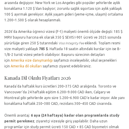
arasında değişiyor. New York ve Los Angeles gibi popüler şehirlerde aylık
konaklama 1.120 $'dan başlıyor; zorunlu sağlık sigortası için aylık yaklaşık
100 $ ayırmak gerekiyor. Aylık yaşam gideri (yeme-içme, ulaşım) ortalama
1.200–1.500 $ olarak hesaplanmalı.
2026'da Amerika öğrenci vizesi (F-1) maliyeti önemli ölçüde değişti: 185 $
MRV başvuru harcına ek olarak 350 $ SEVIS I-901 ücreti ve 2025 sonunda
yürürlüğe giren 250 $ tutarındaki
Visa Integrity Fee
eklendi. Toplam resmi
vize maliyeti yaklaşık
785 $
. Haftada 18 saatin altındaki kurslar için ise B-
1/B-2 turist vizesi yeterli olabiliyor. Başvuru sürecinin detayları
için
Amerika vize danışmanlığı
sayfamızı inceleyebilir, okul seçenekleri
için
Amerika dil okulları
sayfamızı ziyaret edebilirsiniz.
Kanada Dil Okulu Fiyatları 2026
Kanada'da haftalık kurs ücretleri 200–375 CAD aralığında. Toronto ve
Vancouver'da 24 haftalık eğitim 6.200–9.000 CAD iken, Calgary ve
Montreal gibi şehirlerde aynı süre 5.200–6.900 CAD'e kadar iniyor. Aile yanı
konaklama haftalık 250–380 CAD, rezidans 300–450 CAD civarında.
Önemli avantaj:
6 aya (24 haftaya) kadar olan programlarda study
permit gerekmez
; ziyaretçi vizesiyle giriş yapılabilir. Daha uzun
programlar için study permit ücreti 150 CAD + 85 CAD biyometri olmak