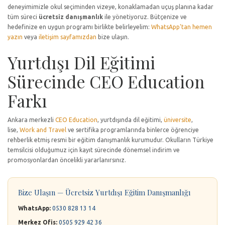
deneyimimizle okul seçiminden vizeye, konaklamadan uçuş planına kadar
tüm süreci
ücretsiz danışmanlık
ile yönetiyoruz. Bütçenize ve
hedefinize en uygun programı birlikte belirleyelim:
WhatsApp'tan hemen
yazın
veya
iletişim sayfamızdan
bize ulaşın.
Yurtdışı Dil Eğitimi
Sürecinde CEO Education
Farkı
Ankara merkezli
CEO Education
, yurtdışında dil eğitimi,
üniversite
,
lise,
Work and Travel
ve sertifika programlarında binlerce öğrenciye
rehberlik etmiş resmi bir eğitim danışmanlık kurumudur. Okulların Türkiye
temsilcisi olduğumuz için kayıt sürecinde dönemsel indirim ve
promosyonlardan öncelikli yararlanırsınız.
Bize Ulaşın — Ücretsiz Yurtdışı Eğitim Danışmanlığı
WhatsApp:
0530 828 13 14
Merkez Ofis:
0505 929 42 36