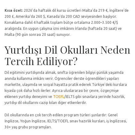
Kısa özet:
2026'da haftalık dil kursu ücretleri Malta'da 219 €, İngiltere'de
200 £, Amerika'da 260 $, Kanada'da 200 CAD seviyesinden başlıyor.
Konaklama dahil 4 haftalık toplam bütçe ortalama 2.000–3.500 €/$
aralığında. En uygun çalışma izni imkânını İrlanda (haftada 20 saat) ve
Malta (90 gün sonrası 20 saat) sunuyor.
Yurtdışı Dil Okulları Neden
Tercih Ediliyor?
Dil eğitimini yurtdışında almak, sınıfta öğrenilen bilgiyi günlük yaşamda
anında kullanma imkânı verir. Öğrenciler derste öğrendikleri yapıları
markette, ulaşımda ve sosyal hayatta pratik ederek Türkiye'deki kurslara
kıyasla çok daha hızlı ilerler. Ayrıca uluslararası bir çevre, özgeçmişe
eklenen yurtdışı deneyimi ve
TOEFL
/IELTS gibi sınavlara yerinde hazırlık,
yurtdışı dil okullarını cazip kılan diğer etkenlerdir.
Dil okullarında en çok tercih edilen program türleri şunlardır: Genel
İngilizce, Yoğun İngilizce, IELTS/TOEFL sınav hazırlık kursları, iş İngilizcesi,
30+ yaş grubu programşları.