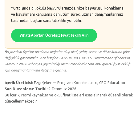
Yurtdışında dil okulu başvurularınızda, vize başvurusu, konaklama
ve havalimanı karşılama dahil tüm süreç, uzman danışmanlarımız
tarafından baştan sona titizlikle yönetilir.
WhatsApp'tan Ücretsiz Fiyat Teklifi Alın
Bu yazıdaki fiyatlar ortalama değerler olup okul, şehir, sezon ve döviz kuruna göre
değişiklik gösterebilir. Vize harçları GOV.UK, IRCC ve U.S. Department of State'in
Temmuz 2026 itibarıyla yayımladığı resmi tutarlardır. Size özel güncel fiyat teklifi
için danışmanlarımızla iletişime geçiniz.
İçerik Üreticisi:
Ezgi Şeker — Program Koordinatörü, CEO Education
Son Düzenleme Tarihi:
9 Temmuz 2026
Bu içerik, resmi kaynaklar ve okul fiyat listeleri esas alınarak düzenli olarak
güncellenmektedir.