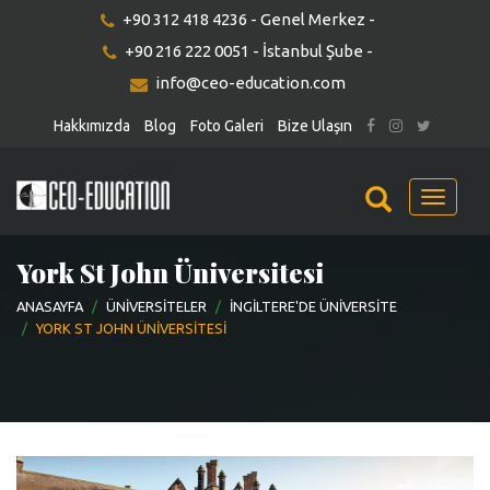
+90 312 418 4236 - Genel Merkez -
+90 216 222 0051 - İstanbul Şube -
info@ceo-education.com
Hakkımızda
Blog
Foto Galeri
Bize Ulaşın
Menu
York St John Üniversitesi
ANASAYFA
ÜNIVERSITELER
İNGILTERE'DE ÜNIVERSITE
YORK ST JOHN ÜNIVERSITESI