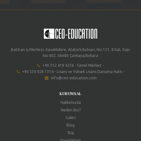
Batıhan İş Merkezi, Kavaklıdere, Atatürk Bulvarı, No:151, 8.Kat, Kapı
No:802, 06680 Çankaya/Ankara
+90 312 418 4236 - Genel Merkez -
+90 530 828 1314 - Lisans ve Yüksek Lisans Danışma Hattı -
info@ceo-education.com
KURUMSAL
Hakkımızda
Neden Biz?
Galeri
Blog
Staj
Foundation