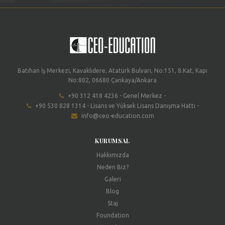
Batıhan İş Merkezi, Kavaklıdere, Atatürk Bulvarı, No:151, 8.Kat, Kapı
No:802, 06680 Çankaya/Ankara
+90 312 418 4236 - Genel Merkez -
+90 530 828 1314 - Lisans ve Yüksek Lisans Danışma Hattı -
info@ceo-education.com
KURUMSAL
Hakkımızda
Neden Biz?
Galeri
Blog
Staj
Foundation