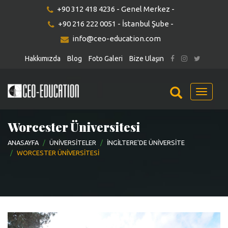
+90 312 418 4236 - Genel Merkez -
+90 216 222 0051 - İstanbul Şube -
info@ceo-education.com
Hakkımızda
Blog
Foto Galeri
Bize Ulaşın
Menu
Worcester Üniversitesi
ANASAYFA
ÜNIVERSITELER
İNGILTERE'DE ÜNIVERSITE
WORCESTER ÜNIVERSITESI