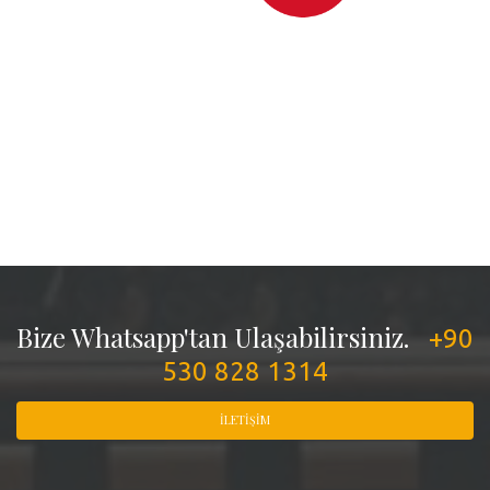
Bize Whatsapp'tan Ulaşabilirsiniz.
+90
530 828 1314
İLETIŞIM