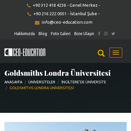
+90 312 418 4236 - Genel Merkez -
+90 216 222 0051 - İstanbul Şube -
info@ceo-education.com
Hakkımızda
Blog
Foto Galeri
Bize Ulaşın
Menu
Goldsmiths Londra Üniversitesi
ANASAYFA
ÜNIVERSITELER
İNGILTERE'DE ÜNIVERSITE
GOLDSMITHS LONDRA ÜNIVERSITESI