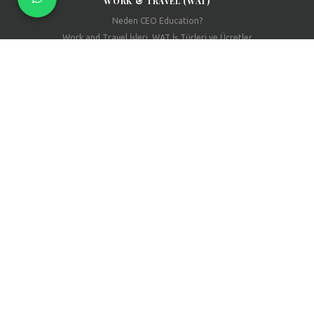
WORK & TRAVEL (WAT)
Neden CEO Education?
Work and Travel İşleri, WAT İş Türleri ve Ücretler
Work and Travel Şartları Nelerdir? Work and Travel’a Kimler Katılabilir?
Work and Travel Konaklama Seçenekleri
Work and Travel Vize İçin Gerekli Belgeler
Work and Travel Başvuru Tarihleri, WAT Kayıt Süreci
YURTDIŞI LISE EĞITIMI
İngiltere'de Lise Eğitimi
Kanada'da Lise Eğitimi
Amerika'da Lise Eğitimi
© 2026 CEO Education Tüm Hakları Saklıdır