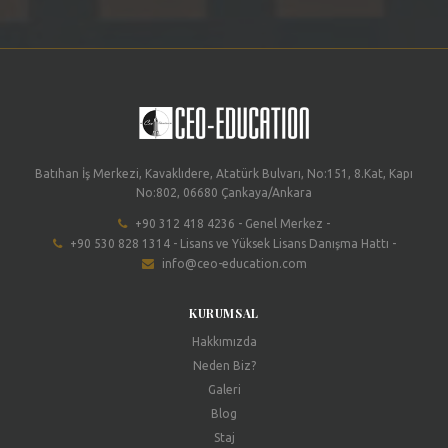
Batıhan İş Merkezi, Kavaklıdere, Atatürk Bulvarı, No:151, 8.Kat, Kapı
No:802, 06680 Çankaya/Ankara
+90 312 418 4236 - Genel Merkez -
+90 530 828 1314 - Lisans ve Yüksek Lisans Danışma Hattı -
info@ceo-education.com
KURUMSAL
Hakkımızda
Neden Biz?
Galeri
Blog
Staj