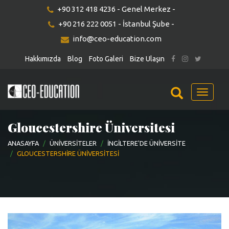
+90 312 418 4236 - Genel Merkez -
+90 216 222 0051 - İstanbul Şube -
info@ceo-education.com
Hakkımızda
Blog
Foto Galeri
Bize Ulaşın
Menu
Gloucestershire Üniversitesi
ANASAYFA
ÜNIVERSITELER
İNGILTERE'DE ÜNIVERSITE
GLOUCESTERSHIRE ÜNIVERSITESI