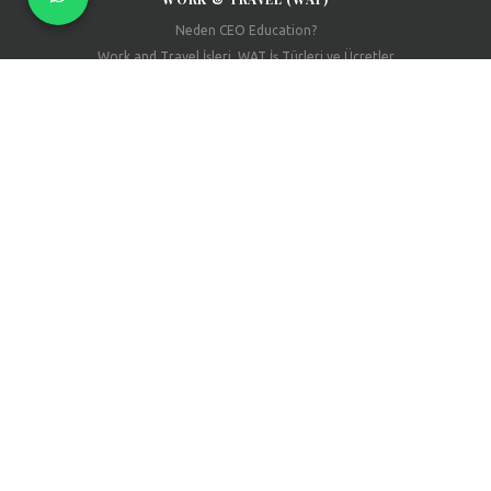
Neden CEO Education?
Work and Travel İşleri, WAT İş Türleri ve Ücretler
Work and Travel Şartları Nelerdir? Work and Travel’a Kimler Katılabilir?
Work and Travel Konaklama Seçenekleri
Work and Travel Vize İçin Gerekli Belgeler
Work and Travel Başvuru Tarihleri, WAT Kayıt Süreci
YURTDIŞI LISE EĞITIMI
İngiltere'de Lise Eğitimi
Kanada'da Lise Eğitimi
Amerika'da Lise Eğitimi
© 2026 CEO Education Tüm Hakları Saklıdır