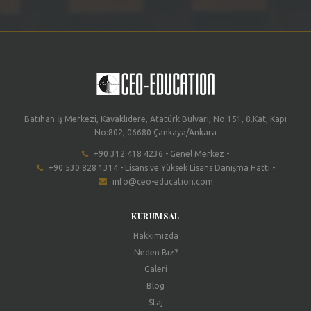
Batıhan İş Merkezi, Kavaklıdere, Atatürk Bulvarı, No:151, 8.Kat, Kapı
No:802, 06680 Çankaya/Ankara
+90 312 418 4236 - Genel Merkez -
+90 530 828 1314 - Lisans ve Yüksek Lisans Danışma Hattı -
info@ceo-education.com
KURUMSAL
Hakkımızda
Neden Biz?
Galeri
Blog
Staj