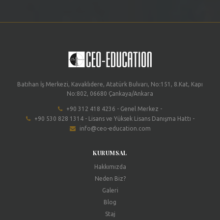
Batıhan İş Merkezi, Kavaklıdere, Atatürk Bulvarı, No:151, 8.Kat, Kapı
No:802, 06680 Çankaya/Ankara
+90 312 418 4236 - Genel Merkez -
+90 530 828 1314 - Lisans ve Yüksek Lisans Danışma Hattı -
info@ceo-education.com
KURUMSAL
Hakkımızda
Neden Biz?
Galeri
Blog
Staj