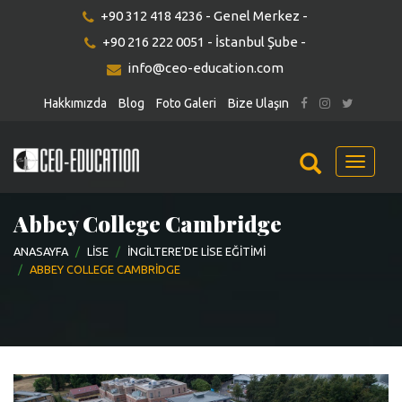
+90 312 418 4236 - Genel Merkez -
+90 216 222 0051 - İstanbul Şube -
info@ceo-education.com
Hakkımızda
Blog
Foto Galeri
Bize Ulaşın
Menu
Abbey College Cambridge
ANASAYFA
LISE
İNGILTERE'DE LISE EĞITIMI
ABBEY COLLEGE CAMBRIDGE