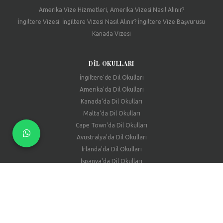
Amerika Vize Hizmetleri, Amerika Vizesi Nasıl Alınır?
İngiltere Vizesi: İngiltere Vizesi Nasıl Alınır? İngiltere Vize Başvurusu
Kanada Vizesi
DIL OKULLARI
İngiltere'de Dil Okulları
Amerika'da Dil Okulları
Kanada'da Dil Okulları
Malta'da Dil Okulları
Cape Town'da Dil Okulları
Avustralya'da Dil Okulları
İrlanda'da Dil Okulları
İspanya'da Dil Okulları
İtalya'da Dil Okulları
Fransa'da Dil Okulları
Almanya'da Dil Okulları
WORK & TRAVEL (WAT)