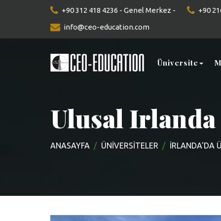
+90 312 418 4236 - Genel Merkez -
+90 216
info@ceo-education.com
Üniversite
M
Ulusal Irlanda
ANASAYFA
ÜNIVERSITELER
İRLANDA'DA 