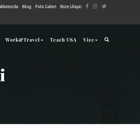
akkımızda
Blog
Foto Galeri
Bize Ulaşın
Work&Travel
Teach USA
Vize
i