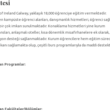
tesi
of Ireland Galway, yaklaşık 18,000 öğrenciye eğitim vermektedir.
len kampüste öğrenci alanları, danışmanlık hizmetleri, öğrenci sağl
 bir çok imkan sunulmaktadır. Konaklama hizmetleri yine kurum
sları, anlaşmalı oteller, kısa dönemlik misafirhanelere ek olarak,
asyon desteği sağlanmaktadır. Kurum öğrencilere hem eğitim süre
kanı sağlamakta olup, çeşitli burs programlarıyla da maddi destek
lan Programlar:
an Fakülteler/Bölümler: