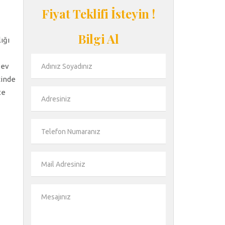
Fiyat Teklifi İsteyin !
Bilgi Al
ığı
 ev
cinde
te