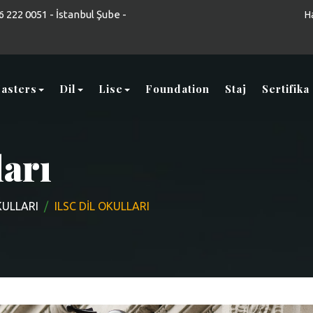
 222 0051 - İstanbul Şube -
H
asters
Dil
Lise
Foundation
Staj
Sertifika
arı
KULLARI
ILSC DIL OKULLARI