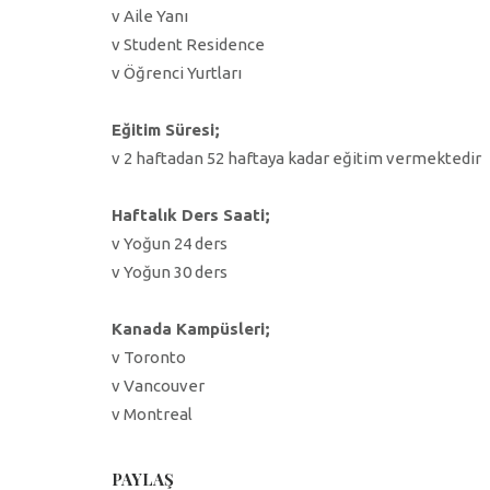
v Aile Yanı
v Student Residence
v Öğrenci Yurtları
Eğitim Süresi;
v 2 haftadan 52 haftaya kadar eğitim vermektedir
Haftalık Ders Saati;
v Yoğun 24 ders
v Yoğun 30 ders
Kanada Kampüsleri;
v Toronto
v Vancouver
v Montreal
PAYLAŞ