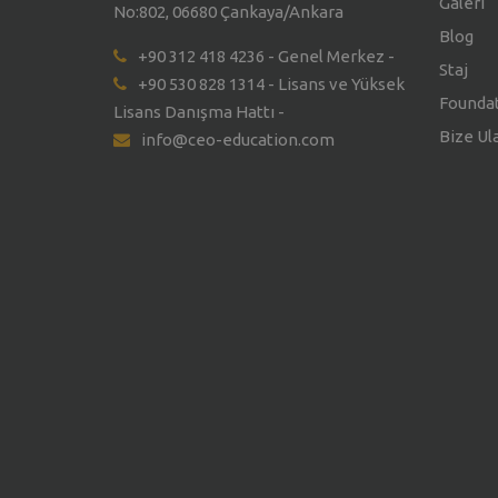
Galeri
No:802, 06680 Çankaya/Ankara
Blog
+90 312 418 4236 - Genel Merkez -
Staj
+90 530 828 1314 - Lisans ve Yüksek
Founda
Lisans Danışma Hattı -
Bize Ul
info@ceo-education.com