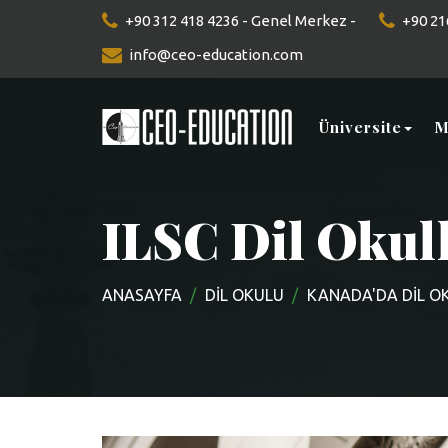
+90 312 418 4236 - Genel Merkez -
+90 216
info@ceo-education.com
Üniversite
M
ILSC Dil Okull
ANASAYFA
DIL OKULU
KANADA'DA DIL O