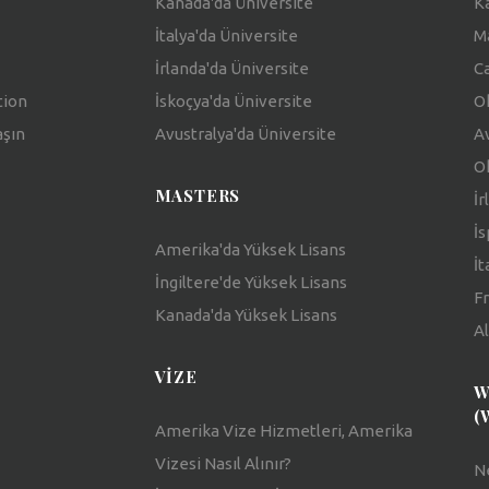
Kanada'da Üniversite
Ka
İtalya'da Üniversite
Ma
İrlanda'da Üniversite
C
tion
İskoçya'da Üniversite
Ok
aşın
Avustralya'da Üniversite
Av
Ok
MASTERS
İr
İs
Amerika'da Yüksek Lisans
İt
İngiltere'de Yüksek Lisans
Fr
Kanada'da Yüksek Lisans
Al
VIZE
W
(
Amerika Vize Hizmetleri, Amerika
Vizesi Nasıl Alınır?
N