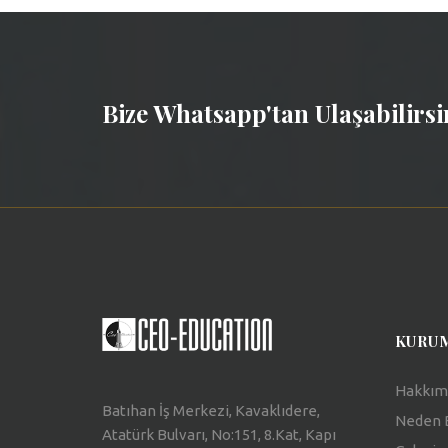
Bize Whatsapp'tan Ulaşabilirs
KURU
Hakkım
Batıhan İş Merkezi, Kavaklıdere,
Neden 
Atatürk Bulvarı, No:151, 8.Kat, Kapı