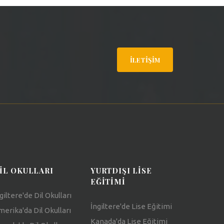
İLETIŞIM
IL OKULLARI
YURTDIŞI LISE
EĞITIMI
giltere'de Dil Okulları
İngiltere'de Lise Eğitimi
erika'da Dil Okulları
Kanada'da Lise Eğitimi