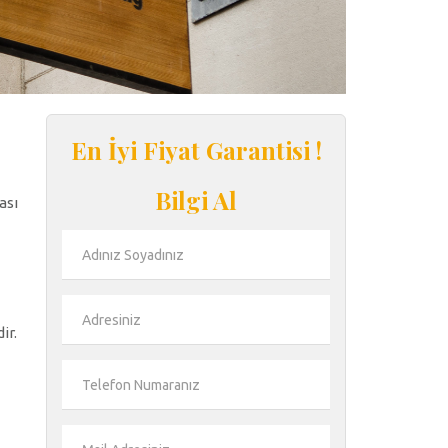
En İyi Fiyat Garantisi !
Bilgi Al
ası
ir.