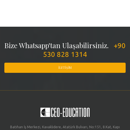
Bize Whatsapp'tan Ulaşabilirsiniz.
+90
530 828 1314
İLETIŞIM
Batıhan İş Merkezi, Kavaklıdere, Atatürk Bulvarı, No:151, 8.Kat, Kapı