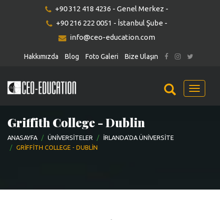
+90 312 418 4236 - Genel Merkez -
+90 216 222 0051 - İstanbul Şube -
info@ceo-education.com
Hakkımızda
Blog
Foto Galeri
Bize Ulaşın
Menu
Griffith College - Dublin
ANASAYFA
ÜNIVERSITELER
İRLANDA'DA ÜNIVERSITE
GRIFFITH COLLEGE - DUBLIN