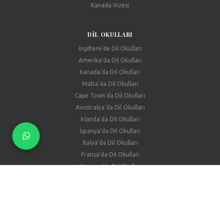
Kanada Vizesi
DIL OKULLARI
İngiltere'de Dil Okulları
Amerika'da Dil Okulları
Kanada'da Dil Okulları
Malta'da Dil Okulları
Cape Town'da Dil Okulları
Avustralya'da Dil Okulları
İrlanda'da Dil Okulları
İspanya'da Dil Okulları
İtalya'da Dil Okulları
Fransa'da Dil Okulları
Almanya'da Dil Okulları
WORK & TRAVEL (WAT)
Neden CEO Education?
Work and Travel İşleri, WAT İş Türleri ve Ücretler