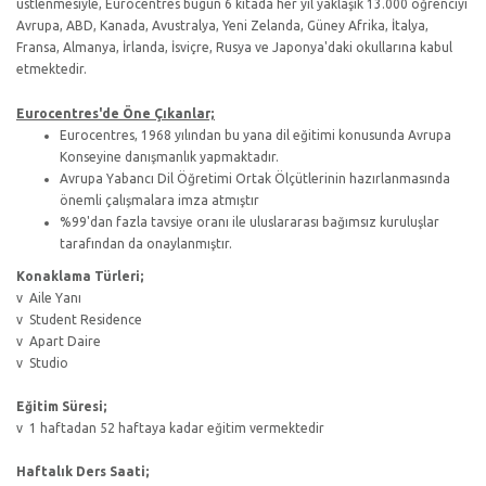
üstlenmesiyle, Eurocentres bugün 6 kıtada her yıl yaklaşık 13.000 öğrenciyi
Avrupa, ABD, Kanada, Avustralya, Yeni Zelanda, Güney Afrika, İtalya,
Fransa, Almanya, İrlanda, İsviçre, Rusya ve Japonya'daki okullarına kabul
etmektedir.
Eurocentres'de Öne Çıkanlar;
Eurocentres, 1968 yılından bu yana dil eğitimi konusunda Avrupa
Konseyine danışmanlık yapmaktadır.
Avrupa Yabancı Dil Öğretimi Ortak Ölçütlerinin hazırlanmasında
önemli çalışmalara imza atmıştır
%99'dan fazla tavsiye oranı ile uluslararası bağımsız kuruluşlar
tarafından da onaylanmıştır.
Konaklama Türleri;
v Aile Yanı
v Student Residence
v Apart Daire
v Studio
Eğitim Süresi;
v 1 haftadan 52 haftaya kadar eğitim vermektedir
Haftalık Ders Saati;