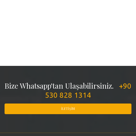
Bize Whatsapp'tan Ulaşabilirsiniz.
+90
530 828 1314
İLETIŞIM