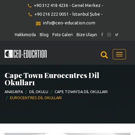
+90 312 418 4236 - Genel Merkez -
+90 216 222 0051 - İstanbul Şube -
info@ceo-education.com
Hakkımızda
Blog
Foto Galeri
Bize Ulaşın
Menu
Cape Town Eurocentres Dil
Okulları
ANASAYFA
DIL OKULU
CAPE TOWN'DA DIL OKULLARI
EUROCENTRES DIL OKULLARI