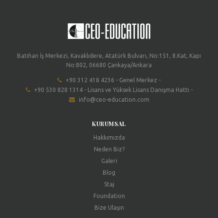
Batıhan İş Merkezi, Kavaklıdere, Atatürk Bulvarı, No:151, 8.Kat, Kapı
No:802, 06680 Çankaya/Ankara
+90 312 418 4236 - Genel Merkez -
+90 530 828 1314 - Lisans ve Yüksek Lisans Danışma Hattı -
info@ceo-education.com
KURUMSAL
Hakkımızda
Neden Biz?
Galeri
Blog
Staj
Foundation
Bize Ulaşın